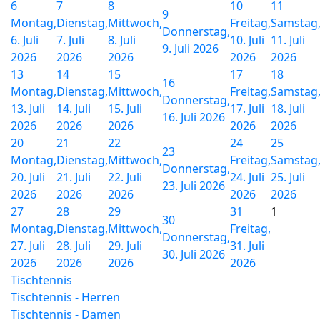
6
7
8
10
11
9
Montag,
Dienstag,
Mittwoch,
Freitag,
Samstag
Donnerstag,
6. Juli
7. Juli
8. Juli
10. Juli
11. Juli
9. Juli 2026
2026
2026
2026
2026
2026
13
14
15
17
18
16
Montag,
Dienstag,
Mittwoch,
Freitag,
Samstag
Donnerstag,
13. Juli
14. Juli
15. Juli
17. Juli
18. Juli
16. Juli 2026
2026
2026
2026
2026
2026
20
21
22
24
25
23
Montag,
Dienstag,
Mittwoch,
Freitag,
Samstag
Donnerstag,
20. Juli
21. Juli
22. Juli
24. Juli
25. Juli
23. Juli 2026
2026
2026
2026
2026
2026
27
28
29
31
1
30
Montag,
Dienstag,
Mittwoch,
Freitag,
Donnerstag,
27. Juli
28. Juli
29. Juli
31. Juli
30. Juli 2026
2026
2026
2026
2026
Tischtennis
Tischtennis - Herren
Tischtennis - Damen