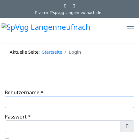
verein@spvgg-langenneufnach.de
Aktuelle Seite:
Startseite
Login
Benutzername
*
Passwort
*
Pass