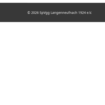
© 2026 SpVgg Langenneufnach 1924 e.V.