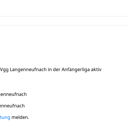
pVgg Langenneufnach in der Anfängerliga aktiv
ngenneufnach
ngenneufnach
itung
melden.