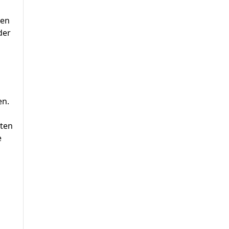
nen
der
en.
kten
e