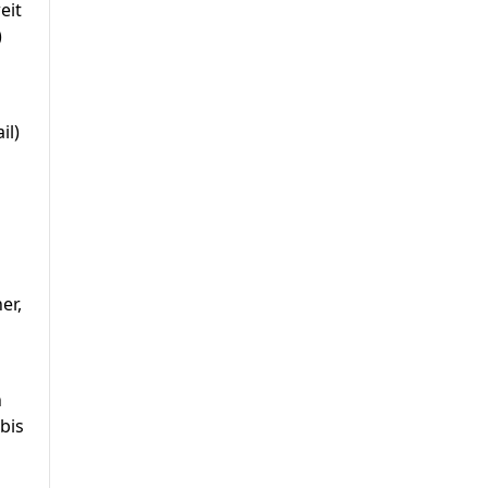
eit
)
il)
er,
h
bis