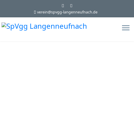
verein@spvgg-langenneufnach.de