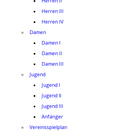
Herren II
Herren III
Herren IV
Damen
Damen I
Damen II
Damen III
Jugend
Jugend I
Jugend ll
Jugend III
Anfänger
Vereinsspielplan