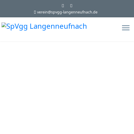
verein@spvgg-langenneufnach.de