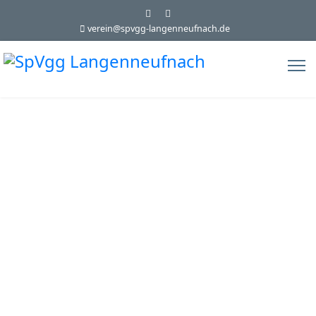
verein@spvgg-langenneufnach.de