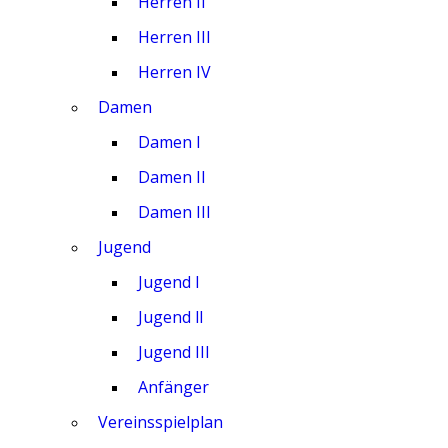
Herren II
Herren III
Herren IV
Damen
Damen I
Damen II
Damen III
Jugend
Jugend I
Jugend ll
Jugend III
Anfänger
Vereinsspielplan