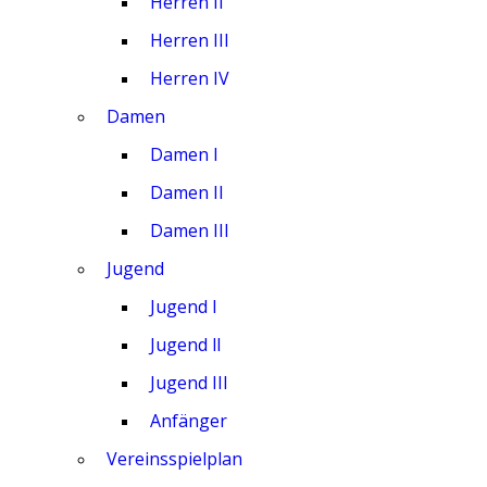
Herren II
Herren III
Herren IV
Damen
Damen I
Damen II
Damen III
Jugend
Jugend I
Jugend ll
Jugend III
Anfänger
Vereinsspielplan