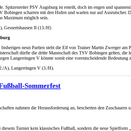
de. Spitzenreiter PSV Augsburg ist enteilt, doch im engen und spannen
k SV Bobingen scharren mit den Hufen und warten nur auf Ausrutscher.
 das Maximum möglich sein.
A), Gessertshausen II (13./H)
sburg
 bisherigen neun Partien steht die Elf von Trainer Martin Zwerger am P
sterschaft dürfte die dritte Mannschaft des TSV Bobingen gelten, die 
gegen Langerringen V könnte somit eine vorentscheidende Bedeutung
2./A), Langerringen V (3./H).
 Fußball-Sommerfest
schaften nahmen die Herausforderung an, bescherten den Zuschauern un
 diesem Turnier kein klassisches Fußball, sondern die neue Spielform „