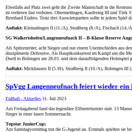
Ebenfalls auf Platz zwei geht die Zweite Mannschaft in die Restrun
ist verlieren fast verboten. Obermeitingen, Kaufering III und Tür
Bernhard Endres. Trotz drei Auswärtspartien sollte in jedem Spiel
Auftakt:
Kleinaitingen II (11./A), Straßberg (8./A), Fischach (14./
SG Walkertshofen/Langenneufnach II – B-Klasse Reserve Aug
Als Spitzenreiter, acht Siegen und nur einem Unentschieden aus den
disziplinierte Defensive. Als Hauptkonkurrent im Kampf um die Mei
Duell in Bobingen am 28.03. und dem darauffolgenden Heimspiel 
Auftakt:
Mickhausen II (5./H), Straßberg II (10./A), Bobingen III (
SpVgg Langenneufnach feiert wieder ein
Fußball - Aktuelles
31. Juli 2023
Am Freitagabend fand das legendäre Elfmeterturnier statt. 13 Mann
Sieger in einer lauen Sommernacht.
Topstar JuniorCup:
Am Samstagvormittag trat die G-Jugend an. Erstmals spielten sie bei