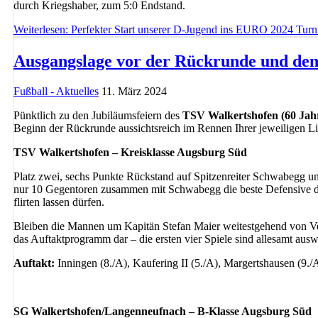
durch Kriegshaber, zum 5:0 Endstand.
Weiterlesen: Perfekter Start unserer D-Jugend ins EURO 2024 Tu
Ausgangslage vor der Rückrunde und den 
Fußball - Aktuelles
11. März 2024
Pünktlich zu den Jubiläumsfeiern des
TSV Walkertshofen (60 Jah
Beginn der Rückrunde aussichtsreich im Rennen Ihrer jeweiligen L
TSV Walkertshofen – Kreisklasse Augsburg Süd
Platz zwei, sechs Punkte Rückstand auf Spitzenreiter Schwabegg u
nur 10 Gegentoren zusammen mit Schwabegg die beste Defensive der 
flirten lassen dürfen.
Bleiben die Mannen um Kapitän Stefan Maier weitestgehend von Verle
das Auftaktprogramm dar – die ersten vier Spiele sind allesamt ausw
Auftakt:
Inningen (8./A), Kaufering II (5./A), Margertshausen (9./
SG Walkertshofen/Langenneufnach – B-Klasse Augsburg Süd