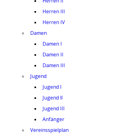
Herren II
Herren III
Herren IV
Damen
Damen I
Damen II
Damen III
Jugend
Jugend I
Jugend ll
Jugend III
Anfänger
Vereinsspielplan