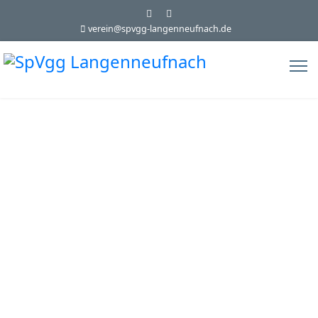
verein@spvgg-langenneufnach.de