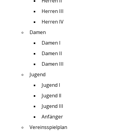
Herren II
Herren III
Herren IV
Damen
Damen I
Damen II
Damen III
Jugend
Jugend I
Jugend ll
Jugend III
Anfänger
Vereinsspielplan